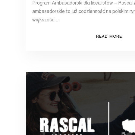
Program Ambasadorski dla licealistów – Rascal
ambasadorskie to już codzienność na polskim ry
większość …
READ MORE