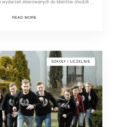
i wydarzeń skierowanych do klientów chodzili …
READ MORE
SZKOŁY I UCZELNIE