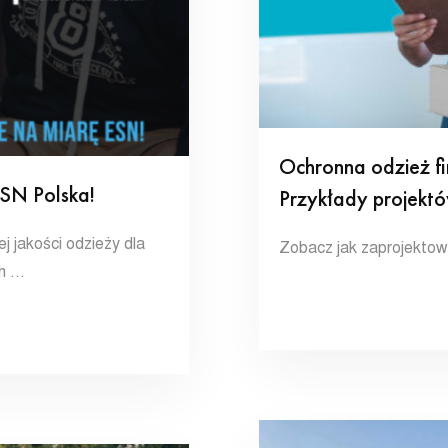
Ochronna odzież f
ESN Polska!
Przykłady projektów
j jakości odzieży dla
Zobacz jak zaprojektowa
ch …