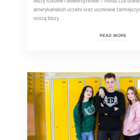
Bluzy szkolne i uniwersyteckie – moda zza ocea
amerykańskich uczelni oraz uczniowie tamtejszy
noszą bluzy …
READ MORE