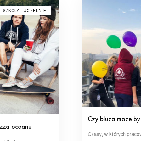
SZKOŁY I UCZELNIE
Czy bluza może by
 zza oceanu
Czasy, w których pracown