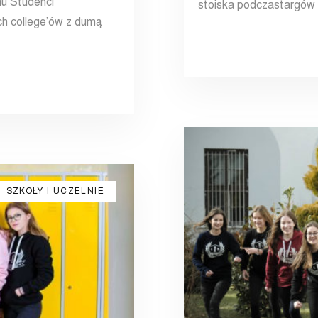
nu Studenci
stoiska podczastargów 
ch college’ów z dumą
SZKOŁY I UCZELNIE