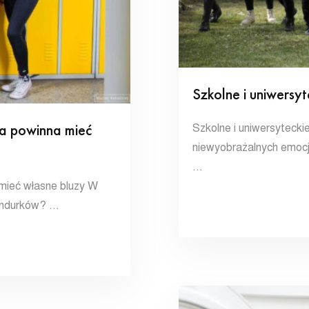
Szkolne i uniwersyt
a powinna mieć
Szkolne i uniwersytecki
niewyobrażalnych emocji
…
mieć własne bluzy W
mundurków? …