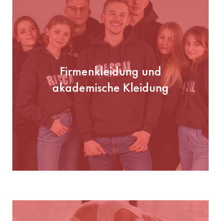
Firmenkleidung und
akademische Kleidung
Firmenkleidung und
akademische Kleidung
PRÜFEN