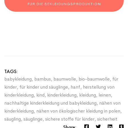
FÜR DIE BEKLEIDUNGSPRODUKTION
TAGS:
babykleidung
,
bambus
,
baumwolle
,
bio-baumwolle
,
für
kinder
,
für kinder und säuglinge
,
hanf
,
herstellung von
kinderkleidung
,
kind
,
kinderkleidung
,
kleidung
,
leinen
,
nachhaltige kinderkleidung und babykleidung
,
nähen von
kinderkleidung
,
nähen von ökologischer kleidung in polen
,
säugling
,
säuglinge
,
sichere stoffe für kinder
,
sicherheit
Share: