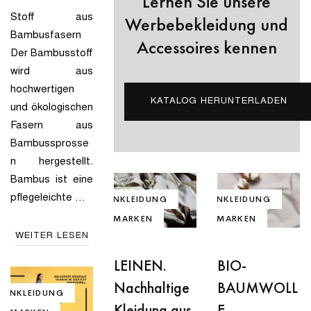
Lernen Sie unsere
Stoff aus
Werbebekleidung und
Bambusfasern
Accessoires kennen
Der Bambusstoff
wird aus
hochwertigen
KATALOG HERUNTERLADEN
und ökologischen
Fasern aus
Bambussprosse
n hergestellt.
Bambus ist eine
pflegeleichte …
FIRMENKLEIDUNG
FIRMENKLEIDUNG
MODEMARKEN
MODEMARKEN
WEITER LESEN
RATGEBER
RATGEBER
BIO-
LEINEN.
BAUMWOLL
Nachhaltige
MENKLEIDUNG
E.
Kleidung aus