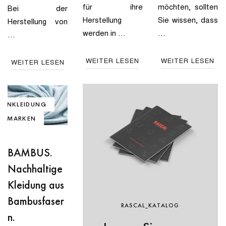
für ihre
möchten, sollten
Bei der
Herstellung
Sie wissen, dass
Herstellung von
werden in …
…
…
WEITER LESEN
WEITER LESEN
WEITER LESEN
MENKLEIDUNG
DEMARKEN
HEITEN
BAMBUS.
Nachhaltige
Kleidung aus
Bambusfaser
RASCAL_KATALOG
n.