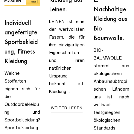
DEMARKEN
Nachhaltige
Leinen.
Kleidung aus
Individuell
LEINEN ist eine
Bio-
der wertvollsten
angefertigte
Baumwolle.
Fasern, die für
Sportbekleid
ihre einzigartigen
ung, Fitness-
BIO-
Eigenschaften
BAUMWOLLE
Kleidung
und ihren
stammt aus
natürlichen
Welche
ökologischem
Ursprung
Stoffarten
Anbauinsubtropi
bekannt ist.
eignen sich für
schen Ländern
Kleidung …
die
uns ist nach
Outdoorbekleidu
weltweit
WEITER LESEN
ng und
festgelegten
Sportbekleidung?
ökologischen
Sportbekleidung
Standards