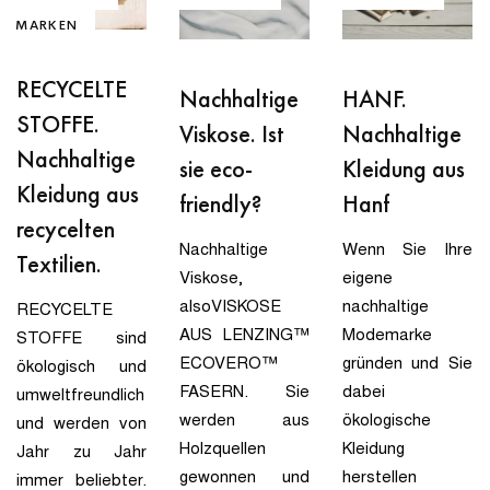
DEMARKEN
GEBER
RECYCELTE
Nachhaltige
HANF.
STOFFE.
Viskose. Ist
Nachhaltige
Nachhaltige
sie eco-
Kleidung aus
Kleidung aus
friendly?
Hanf
recycelten
Nachhaltige
Wenn Sie Ihre
Textilien.
Viskose,
eigene
alsoVISKOSE
nachhaltige
RECYCELTE
AUS LENZING™
Modemarke
STOFFE sind
ECOVERO™
gründen und Sie
ökologisch und
FASERN. Sie
dabei
umweltfreundlich
werden aus
ökologische
und werden von
Holzquellen
Kleidung
Jahr zu Jahr
gewonnen und
herstellen
immer beliebter.