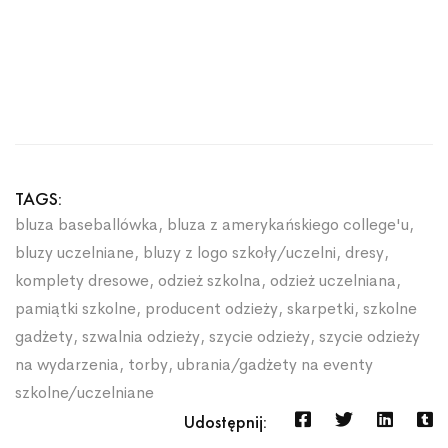
TAGS:
bluza baseballówka
,
bluza z amerykańskiego college'u
,
bluzy uczelniane
,
bluzy z logo szkoły/uczelni
,
dresy
,
komplety dresowe
,
odzież szkolna
,
odzież uczelniana
,
pamiątki szkolne
,
producent odzieży
,
skarpetki
,
szkolne
gadżety
,
szwalnia odzieży
,
szycie odzieży
,
szycie odzieży
na wydarzenia
,
torby
,
ubrania/gadżety na eventy
szkolne/uczelniane
Udostępnij: