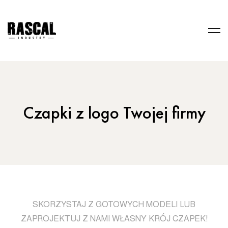
Czapki z logo Twojej firmy
SKORZYSTAJ Z GOTOWYCH MODELI LUB
ZAPROJEKTUJ Z NAMI WŁASNY KRÓJ CZAPEK!