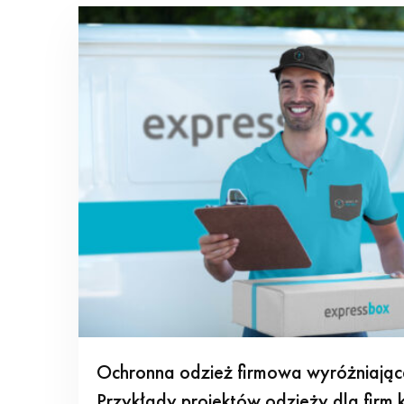
Ochronna odzież firmowa wyróżniając
Przykłady projektów odzieży dla firm k