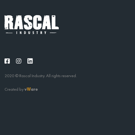
2020 © Rascal Industry. All rights reserved.
Created by
v
are
W