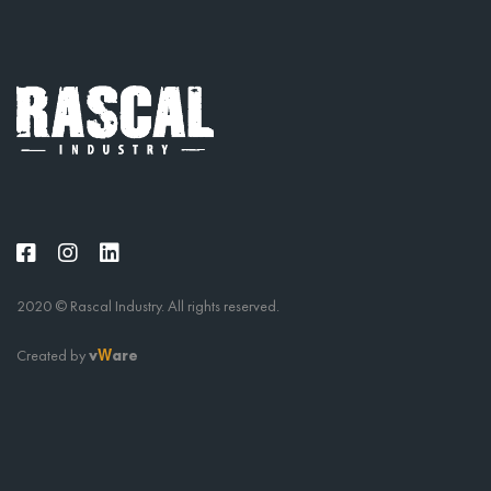
2020 © Rascal Industry. All rights reserved.
Created by
v
are
W