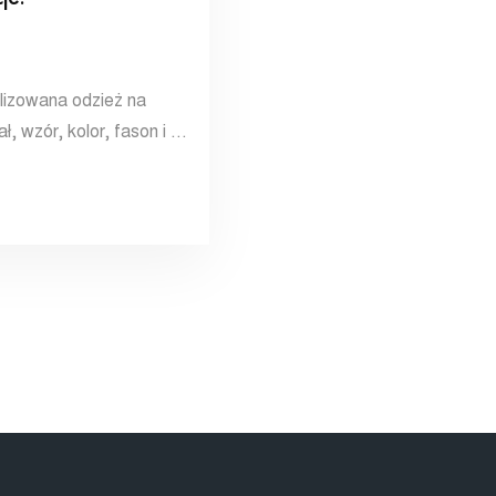
lizowana odzież na
ł, wzór, kolor, fason i …