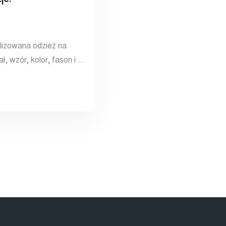
lizowana odzież na
ł, wzór, kolor, fason i …