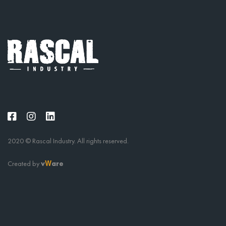
2020 © Rascal Industry. All rights reserved.
Created by
v
are
W