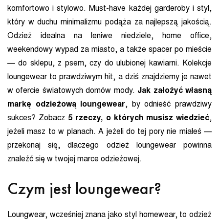
komfortowo i stylowo. Must-have każdej garderoby i styl,
który w duchu minimalizmu podąża za najlepszą jakością.
Odzież idealna na leniwe niedziele, home office,
weekendowy wypad za miasto, a także spacer po mieście
— do sklepu, z psem, czy do ulubionej kawiarni. Kolekcje
loungewear to prawdziwym hit, a dziś znajdziemy je nawet
w ofercie światowych domów mody.
Jak założyć własną
markę odzieżową loungewear
, by odnieść prawdziwy
sukces? Zobacz
5 rzeczy, o których musisz wiedzieć
,
jeżeli masz to w planach. A jeżeli do tej pory nie miałeś —
przekonaj się, dlaczego odzież loungewear powinna
znaleźć się w twojej marce odzieżowej.
Czym jest loungewear?
Loungwear, wcześniej znana jako styl homewear, to odzież