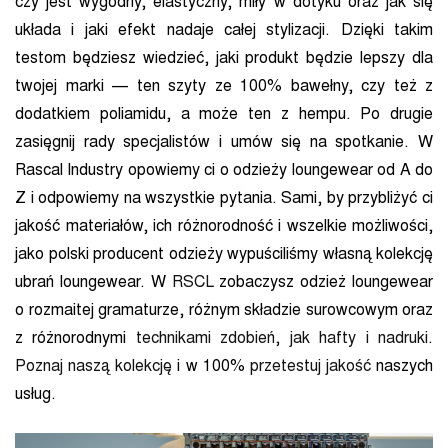
czy jest wygodny, elastyczny, miły w dotyku oraz jak się
układa i jaki efekt nadaje całej stylizacji. Dzięki takim
testom będziesz wiedzieć, jaki produkt będzie lepszy dla
twojej marki — ten szyty ze 100% bawełny, czy też z
dodatkiem poliamidu, a może ten z hempu. Po drugie
zasięgnij rady specjalistów i umów się na spotkanie. W
Rascal Industry opowiemy ci o odzieży loungewear od A do
Z i odpowiemy na wszystkie pytania. Sami, by przybliżyć ci
jakość materiałów, ich różnorodność i wszelkie możliwości,
jako polski producent odzieży wypuściliśmy własną kolekcję
ubrań loungewear. W
RSCL
zobaczysz odzież loungewear
o rozmaitej gramaturze, różnym składzie surowcowym oraz
z różnorodnymi
technikami zdobień, jak hafty i nadruki
.
Poznaj naszą kolekcję
i w 100%
przetestuj jakość
naszych
usług.