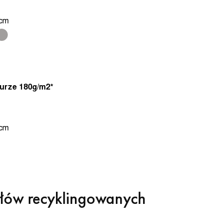
 cm
urze 180g/m2*
 cm
ałów recyklingowanych