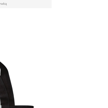
zywką