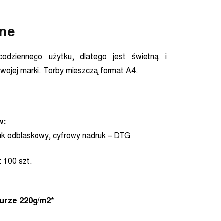
ane
odziennego użytku, dlatego jest świetną i
wojej marki. Torby mieszczą format A4.
w:
ruk odblaskowy, cyfrowy nadruk – DTG
:
100 szt.
urze 220g/m2*