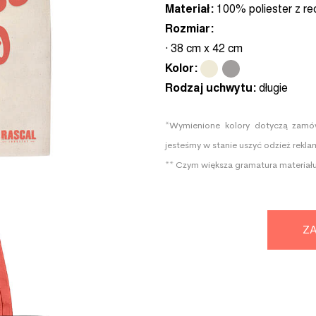
Materiał:
100% poliester z re
Rozmiar:
· 38 cm x 42 cm
Kolor:
.
.
Rodzaj uchwytu:
długie
*Wymienione kolory dotyczą zamów
jesteśmy w stanie uszyć odzież rek
** Czym większa gramatura materiału
ZA