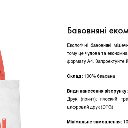
Бавовняні еко
Екологічні бавовняні міше
тому це чудова та економн
формату А4. Запроектуйте йо
Склад:
100% бавовна
Види нанесення візерунку:
Друк (принт):
плоский тра
цифровий друк (DTG)
Мінімальне замовлення:
10