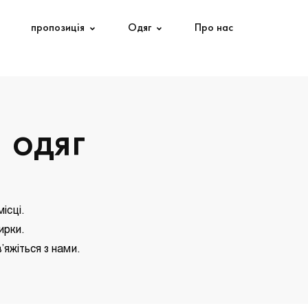
пропозиція
Одяг
Про нас
 одяг
ісці.
ирки.
’яжіться з нами.