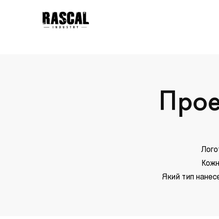
Прое
Лого
Кожн
Який тип нанесе