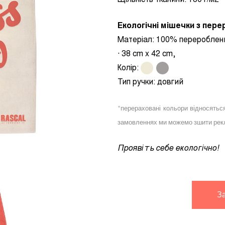
Щільність тканини: 180 г/м2
Екологічні мішечки з пер
Матеріал:
100% переробле
· 38 cm x 42 cm,
Колір:
.
.
Тип ручки: довгий
*перераховані кольори відносятьс
замовленнях ми можемо зшити рекл
Проявіть
себе екологічно!
З