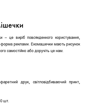
мішечки
чки – це виріб повсякденного користування,
а форма реклами. Екомашечки мають рисунок
го самостійно або доручіть це нам.
фаретний друк, світловідбиваючий принт,
0 шт.