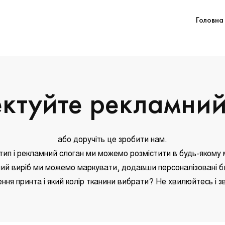
Головна
ктуйте рекламний
або доручіть це зробити нам.
тип і рекламний слоган ми можемо розмістити в будь-якому м
ий виріб ми можемо маркувати, додавши персоналізовані б
ння принта і який колір тканини вибрати? Не хвилюйтесь і зв