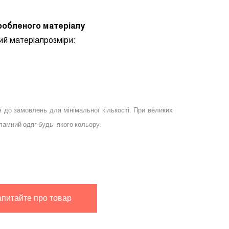
еробленого матеріалу
ний
матеріалрозміри:
я до замовлень для мінімальної кількості. При великих
амний одяг будь-якого кольору.
апитайте про товар