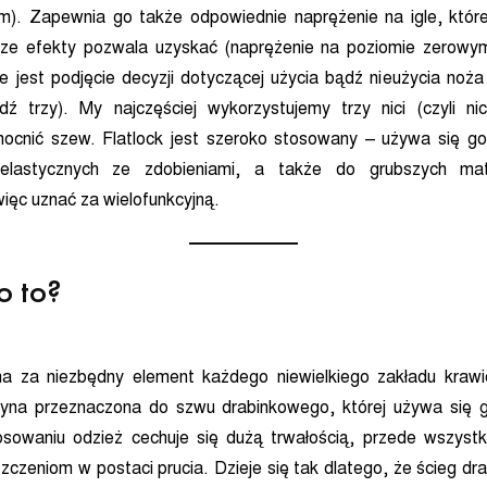
). Zapewnia go także odpowiednie naprężenie na igle, które 
sze efekty pozwala uzyskać (naprężenie na poziomie zerow
ne jest podjęcie decyzji dotyczącej użycia bądź nieużycia noż
dź trzy). My najczęściej wykorzystujemy trzy nici (czyli n
cnić szew. Flatlock jest szeroko stosowany – używa się go 
 elastycznych ze zdobieniami, a także do grubszych mat
ięc uznać za wielofunkcyjną.
o to?
a za niezbędny element każdego niewielkiego zakładu krawie
zyna przeznaczona do szwu drabinkowego, której używa się 
tosowaniu odzież cechuje się dużą trwałością, przede wszyst
iszczeniom w postaci prucia. Dzieje się tak dlatego, że ścieg d