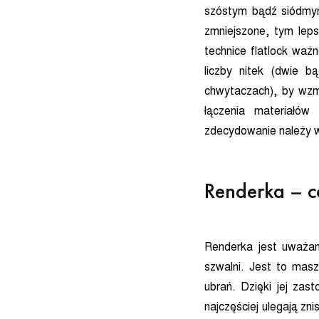
szóstym bądź siódmym
zmniejszone, tym lep
technice flatlock waż
liczby nitek (dwie bą
chwytaczach), by wzmo
łączenia materiałów
zdecydowanie należy w
Renderka – c
Renderka jest uważan
szwalni. Jest to mas
ubrań. Dzięki jej zas
najczęściej ulegają zn