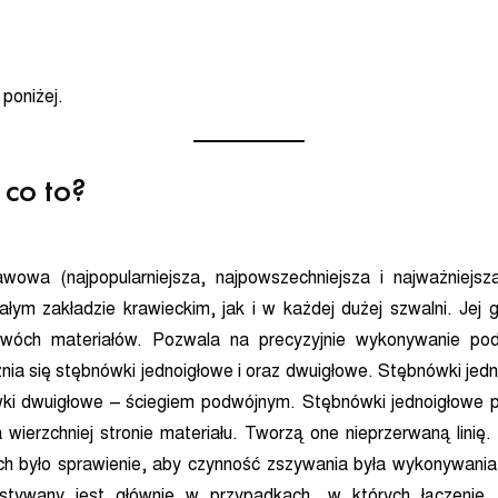
 poniżej.
co to?
owa (najpopularniejsza, najpowszechniejsza i najważniejs
ym zakładzie krawieckim, jak i w każdej dużej szwalni. Jej 
wóch materiałów. Pozwala na precyzyjnie wykonywanie po
nia się stębnówki jednoigłowe i oraz dwuigłowe. Stębnówki jed
ki dwuigłowe – ściegiem podwójnym. Stębnówki jednoigłowe p
wierzchniej stronie materiału. Tworzą one nieprzerwaną linię
h było sprawienie, aby czynność zszywania była wykonywania
stywany jest głównie w przypadkach, w których łączenie,