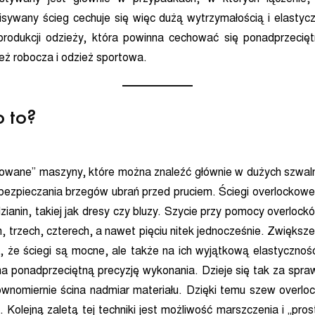
ywany ścieg cechuje się więc dużą wytrzymałością i elastycz
rodukcji odzieży, która powinna cechować się ponadprzeciętn
eż robocza i odzież sportowa.
o to?
owane” maszyny, które można znaleźć głównie w dużych szwaln
bezpieczania brzegów ubrań przed pruciem. Ściegi overlockow
dzianin, takiej jak dresy czy bluzy. Szycie przy pomocy overloc
trzech, czterech, a nawet pięciu nitek jednocześnie. Zwiększen
o, że ściegi są mocne, ale także na ich wyjątkową elastyczn
na ponadprzeciętną precyzję wykonania. Dzieje się tak za spraw
 równomiernie ścina nadmiar materiału. Dzięki temu szew overlo
 Kolejną zaletą tej techniki jest możliwość marszczenia i „pro