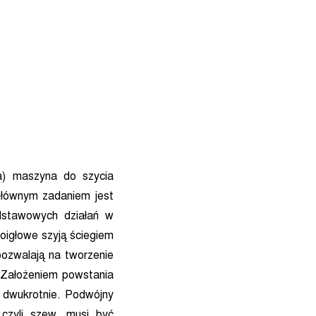
za) maszyna do szycia
głównym zadaniem jest
dstawowych działań w
noigłowe szyją ściegiem
ozwalają na tworzenie
. Założeniem powstania
 dwukrotnie. Podwójny
 czyli szew, musi być