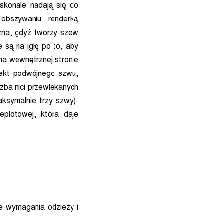
oskonale nadają się do
 obszywaniu renderką
ażna, gdyż tworzy szew
 są na igłę po to, aby
na wewnętrznej stronie
efekt podwójnego szwu,
zba nici przewlekanych
ksymalnie trzy szwy).
eplotowej, która daje
e wymagania odzieży i