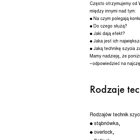
Często otrzymujemy od W
między innymi nad tym:
● Na czym polegają konkr
● Do czego służą?
● Jaki dają efekt?
● Jaka jest ich najwięks
● Jaką technikę szycia 
Mamy nadzieję, że poniż
–odpowiedzieć na najczę
Rodzaje tec
Rodzajów technik szyci
● stębnówka,
● overlock,