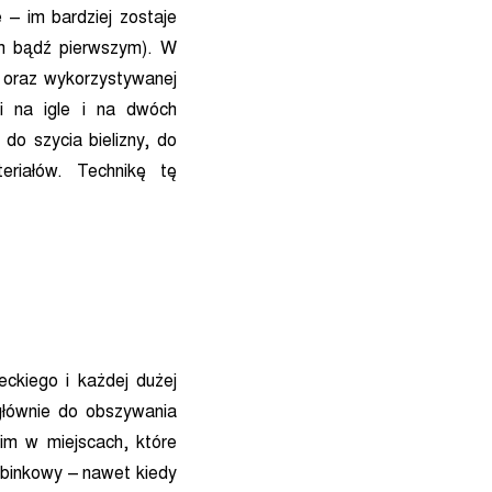
– im bardziej zostaje
ym bądź pierwszym). W
a oraz wykorzystywanej
ici na igle i na dwóch
do szycia bielizny, do
eriałów. Technikę tę
ckiego i każdej dużej
głównie do obszywania
kim w miejscach, które
rabinkowy – nawet kiedy