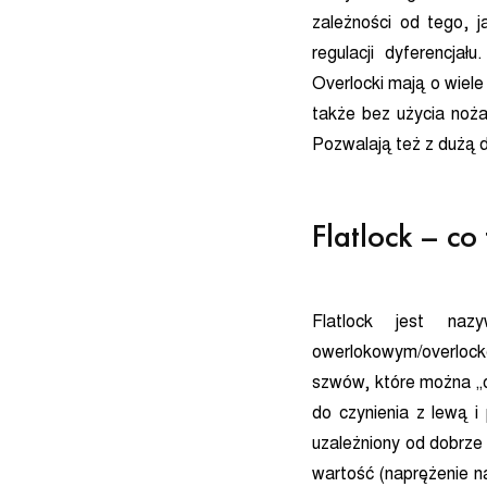
zależności od tego, j
regulacji dyferencja
Overlocki mają o wiele
także bez użycia noża)
Pozwalają też z dużą 
Flatlock – co
Flatlock jest na
owerlokowym/overlock
szwów, które można „o
do czynienia z lewą 
uzależniony od dobrze
wartość (naprężenie n