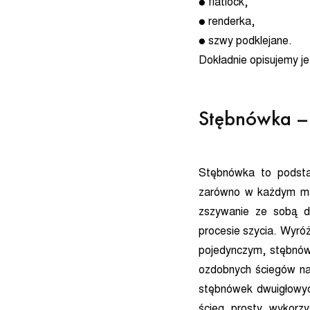
● flatlock,
● renderka,
● szwy podklejane.
Dokładnie opisujemy je
Stębnówka – 
Stębnówka to podstaw
zarówno w każdym mał
zszywanie ze sobą d
procesie szycia. Wyróż
pojedynczym, stębnów
ozdobnych ściegów na 
stębnówek dwuigłowyc
ścieg prosty wykorzy