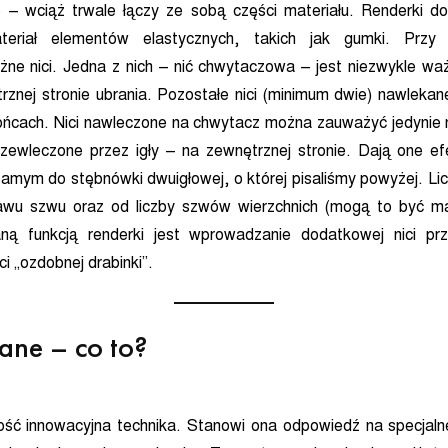
e – wciąż trwale łączy ze sobą części materiału. Renderki d
eriał elementów elastycznych, takich jak gumki. Przy
ne nici. Jedna z nich – nić chwytaczowa – jest niezwykle w
znej stronie ubrania. Pozostałe nici (minimum dwie) nawlekane
ońcach. Nici nawleczone na chwytacz można zauważyć jedynie 
 przewleczone przez igły – na zewnętrznej stronie. Dają one 
samym do stębnówki dwuigłowej, o której pisaliśmy powyżej. Lic
tawu szwu oraz od liczby szwów wierzchnich (mogą to być ma
ą funkcją renderki jest wprowadzanie dodatkowej nici prz
i „ozdobnej drabinki”.
ane – co to?
ość innowacyjna technika. Stanowi ona odpowiedź na specjaln