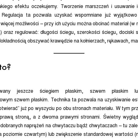
akiego efektu oczekujemy. Tworzenie marszczeń i usuwanie i
łu. Regulacja ta pozwala uzyskać wspomniane już wyjątkowo 
 więcej możliwości – przy ich użyciu można obcinać materiał (w
 oraz regulować: długości ściegu, szerokości ściegu, dociski st
dokładnością obszywać krawędzie na kołnierzach, rękawach, ma
 to?
zywany jeszcze ściegiem płaskim, szwem płaskim l
owym szwem płaskim. Technika ta pozwala na uzyskiwanie es
twierać” już po wyszyciu po obu stronach materiału. W tym p
i prawą stroną, a z dwoma prawymi stronami. Świetny wygląd 
 dobranych naprężeń na chwytaczu bądź chwytaczach – tu zal
a poziomie czwartym) lub zwiększenie standardowej wartości (