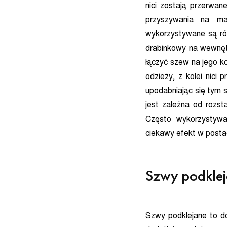
nici zostają przerwan
przyszywania na mat
wykorzystywane są róż
drabinkowy na wewnętr
łączyć szew na jego k
odzieży, z kolei nici
upodabniając się tym 
jest zależna od rozs
Często wykorzystywan
ciekawy efekt w postac
Szwy podklej
Szwy podklejane to d