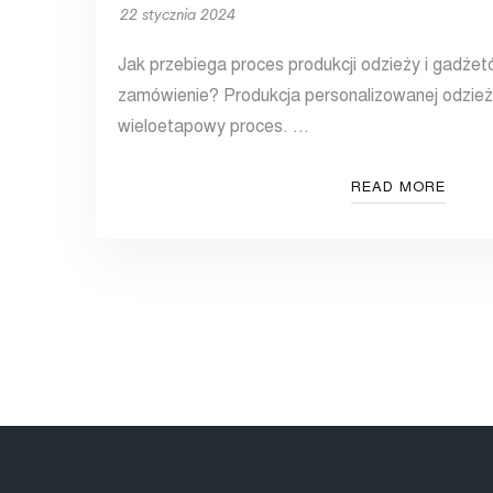
22 stycznia 2024
Jak przebiega proces produkcji odzieży i gadże
zamówienie? Produkcja personalizowanej odzież
wieloetapowy proces. …
READ MORE