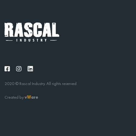
2020 © Rascal Industry. All rights reserved.
Created by
v
are
W