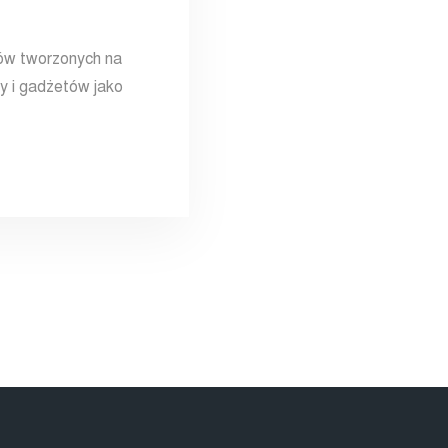
tów tworzonych na
y i gadżetów jako