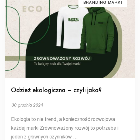
BRANDING MARKI
Odzież ekologiczna – czyli jaka?
30 grudnia 2024
Ekologia to nie trend, a konieczność rozwojowa
każdej marki Zrównoważony rozwój to potrzeba i
jeden z głównych czynników …