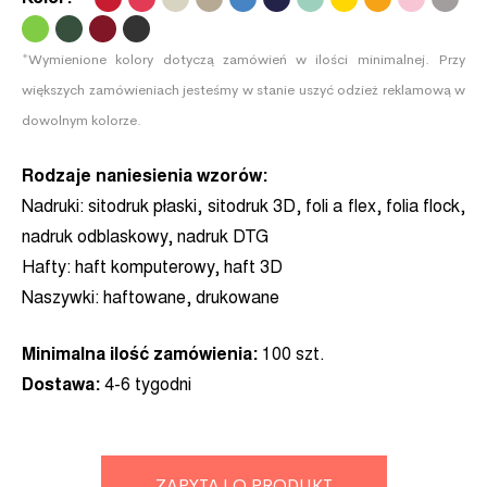
.
.
.
.
*Wymienione kolory dotyczą zamówień w ilości minimalnej. Przy
większych zamówieniach jesteśmy w stanie uszyć odzież reklamową w
dowolnym kolorze.
Rodzaje naniesienia wzorów:
Nadruki:
sitodruk płaski, sitodruk 3D, foli a flex, folia flock,
nadruk odblaskowy, nadruk DTG
Hafty:
haft komputerowy, haft 3D
Naszywki:
haftowane, drukowane
Minimalna ilość zamówienia:
100 szt.
Dostawa:
4-6 tygodni
ZAPYTAJ O PRODUKT