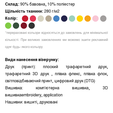
Склад:
90% бавовна, 10% поліестер
Щільність тканини:
280 г/м2
Колір:
.
.
.
.
.
.
.
.
.
.
.
.
.
.
.
*перераховані кольори відносяться до замовлень для мінімальної
кількості. При великих замовленнях ми можемо зшити рекламний
одяг будь-якого кольору.
Види нанесення візерунку:
Друк (принт):
плоский трафаретний друк,
трафаретний 3D друк , плівка флекс, плівка флок,
світловідбиваючий принт, цифровий друк (DTG)
Вишивка:
комп’ютерна вишивка, 3D
вишивкаembroidery, application
Нашивки:
вишиті, друковані