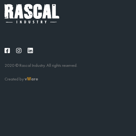
2020 © Rascal Industry. All rights reserved.
Created by
v
are
W