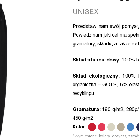
UNISEX
Przedstaw nam swój pomysł,
Powiedz nam jaki cel ma speł
gramatury, składu, a także rod
Skład standardowy:
100% ba
Skład ekologiczny:
100% 
organiczna – GOTS, 6% elast
recyklingu
Gramatura:
180 g/m2, 280g/
450 g/m2
Kolor:
.
.
.
.
.
.
*Wymienione kolory dotyczą zamów