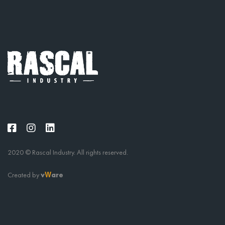
2020 © Rascal Industry. All rights reserved.
Created by
v
are
W