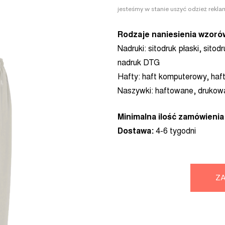
jesteśmy w stanie uszyć odzież rek
Rodzaje naniesienia wzoró
Nadruki:
sitodruk płaski, sitodr
nadruk DTG
Hafty:
haft komputerowy, haf
Naszywki:
haftowane, drukow
Minimalna ilość zamówienia
Dostawa:
4-6 tygodni
ZA