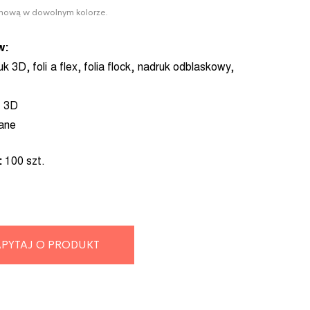
lamową w dowolnym kolorze.
w:
uk 3D, foli a flex, folia flock, nadruk odblaskowy,
t 3D
ane
:
100 szt.
PYTAJ O PRODUKT