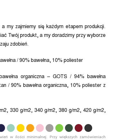
 a my zajmiemy się każdym etapem produkcji.
niać Twój produkt, a my doradzimy przy wyborze
zaju zdobień.
wełna / 90% bawełna, 10% poliester
bawełna organiczna – GOTS / 94% bawełna
an / 90% bawełna organiczna, 10% poliester z
m2, 330 g/m2, 340 g/m2, 380 g/m2, 420 g/m2,
.
.
.
.
.
.
.
.
.
ień w ilości minimalnej. Przy większych zamówieniach