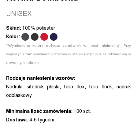
UNISEX
Skład:
100% poliester
Kolor:
.
.
.
.
*Wymienione kolory dotyczą zamówień w ilości minimalnej. Przy
większych zamówieniach jesteśmy w stanie uszyć odzież reklamową w
dowolnym kolorze.
Rodzaje naniesienia wzorów:
Nadruki:
sitodruk płaski, folia flex, folia flock, nadruk
odblaskowy
Minimalna ilość zamówienia:
100 szt.
Dostawa:
4-6 tygodni