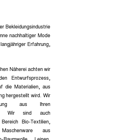
r Bekleidungsindustrie
Sinne nachhaltiger Mode
langjähriger Erfahrung,
chen Näherei achten wir
den Entwurfsprozess,
f die Materialien, aus
g hergestellt wird. Wir
dung aus Ihren
fen. Wir sind auch
Bereich Bio-Textilien,
e Maschenware aus
o-Baumwolle, Leinen,