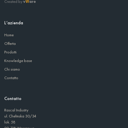
Created by
v
are
W
L’azienda
Home
Offerta
Prodotti
Knowledge base
Chi siamo
Contatto
Contatto
Rascal Industry
ul. Chełmska 30/34
lok. 58
00-718 Warszawa