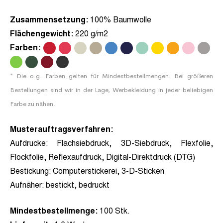
Zusammensetzung:
100% Baumwolle
Flächengewicht:
220 g/m2
Farben:
.
.
.
.
.
.
.
.
.
.
.
.
.
.
.
* Die o.g. Farben gelten für Mindestbestellmengen. Bei größeren
Bestellungen sind wir in der Lage, Werbekleidung in jeder beliebigen
Farbe zu nähen.
Musterauftragsverfahren:
Aufdrucke:
Flachsiebdruck, 3D-Siebdruck, Flexfolie,
Flockfolie, Reflexaufdruck, Digital-Direktdruck (DTG)
Bestickung:
Computerstickerei, 3-D-Sticken
Aufnäher
: bestickt, bedruckt
Mindestbestellmenge:
100 Stk.