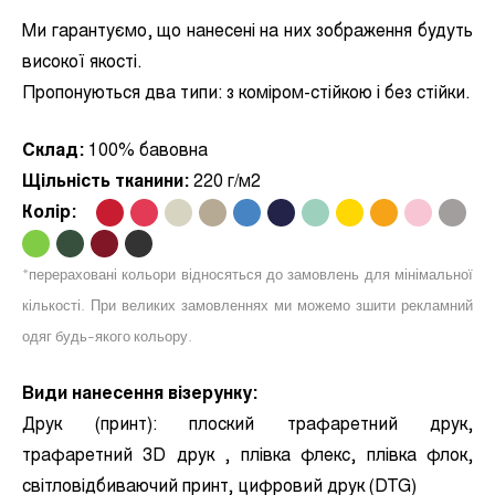
Ми гарантуємо, що нанесені на них зображення будуть
високої якості.
Пропонуються два типи:
з коміром-стійкою і без стійки.
Склад:
100% бавовна
Щільність тканини:
220 г/м2
Колір:
.
.
.
.
.
.
.
.
.
.
.
.
.
.
.
*перераховані кольори відносяться до замовлень для мінімальної
кількості. При великих замовленнях ми можемо зшити рекламний
одяг будь-якого кольору.
Види нанесення візерунку:
Друк (принт):
плоский трафаретний друк,
трафаретний 3D друк , плівка флекс, плівка флок,
світловідбиваючий принт, цифровий друк (DTG)