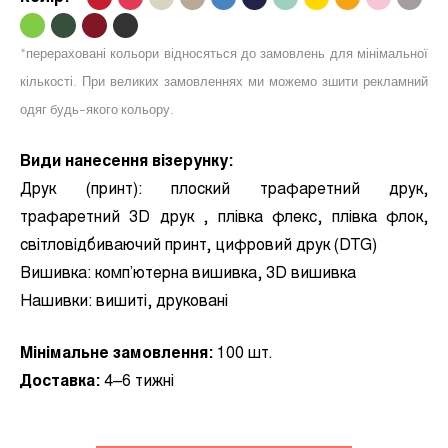
.
.
.
.
*перераховані кольори відносяться до замовлень для мінімальної
кількості. При великих замовленнях ми можемо зшити рекламний
одяг будь-якого кольору.
Види нанесення візерунку:
Друк (принт):
плоский трафаретний друк,
трафаретний 3D друк , плівка флекс, плівка флок,
світловідбиваючий принт, цифровий друк (DTG)
Вишивка:
комп’ютерна вишивка, 3D вишивка
Нашивки:
вишиті, друковані
Мінімальне замовлення:
100 шт.
Доставка:
4–6 тижні