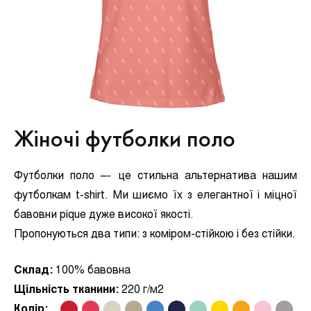
Жіночі футболки поло
Футболки поло –- це стильна альтернатива нашим
футболкам t-shirt. Ми шиємо їх з елегантної і міцної
бавовни pique дуже високої якості.
Пропонуються два типи:
з коміром-стійкою і без стійки.
Склад:
100% бавовна
Щільність тканини:
220 г/м2
Колір:
.
.
.
.
.
.
.
.
.
.
.