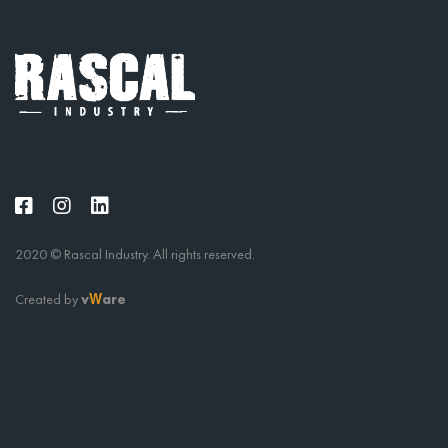
2020 © Rascal Industry. All rights reserved.
Created by
v
are
W