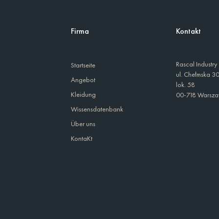
Firma
Kontakt
Rascal Industry
Startseite
ul. Chełmska 3
Angebot
lok. 58
Kleidung
00-718 Warsz
Wissensdatenbank
Über uns
KontaKt