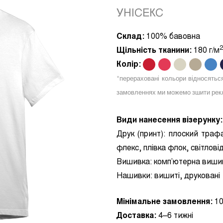
УНІСЕКС
Склад:
100% бавовна
2
Щільність тканини:
180 г/м
Колір:
.
.
.
.
.
*перераховані кольори відносятьс
замовленнях ми можемо зшити рекл
Види нанесення візерунку:
Друк (принт):
плоский трафа
флекс, плівка флок, світлов
Вишивка:
комп’ютерна виши
Нашивки:
вишиті, друковані
Мінімальне замовлення:
10
Доставка:
4–6 тижні