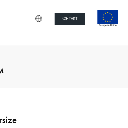
КОНТАКТ
м
size