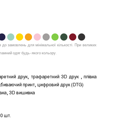
.
.
.
.
.
.
.
.
.
.
я до замовлень для мінімальної кількості. При великих
амний одяг будь-якого кольору.
ретний друк, трафаретний 3D друк , плівка
ідбиваючий принт, цифровий друк (DTG)
вка, 3D вишивка
0 шт.