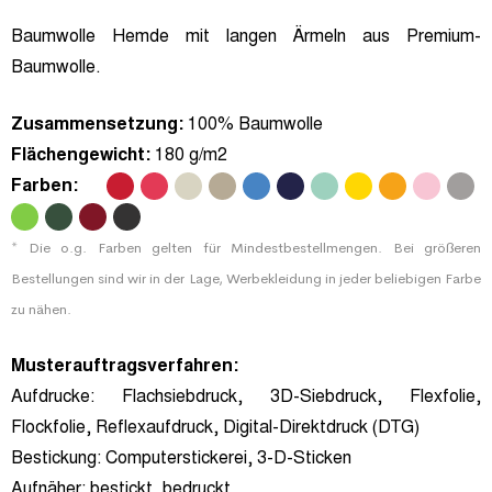
Baumwolle Hemde mit langen Ärmeln aus Premium-
Baumwolle.
Zusammensetzung:
100% Baumwolle
Flächengewicht:
180 g/m2
Farben:
.
.
.
.
.
.
.
.
.
.
.
.
.
.
.
* Die o.g. Farben gelten für Mindestbestellmengen. Bei größeren
Bestellungen sind wir in der Lage, Werbekleidung in jeder beliebigen Farbe
zu nähen.
Musterauftragsverfahren:
Aufdrucke:
Flachsiebdruck, 3D-Siebdruck, Flexfolie,
Flockfolie, Reflexaufdruck, Digital-Direktdruck (DTG)
Bestickung:
Computerstickerei, 3-D-Sticken
Aufnäher:
bestickt, bedruckt