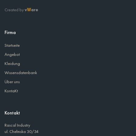
Created by
v
are
W
Firma
Startseite
Angebot
Kleidung
Wissensdatenbank
Über uns
KontaKt
Kontakt
Rascal Industry
ul. Chełmska 30/34