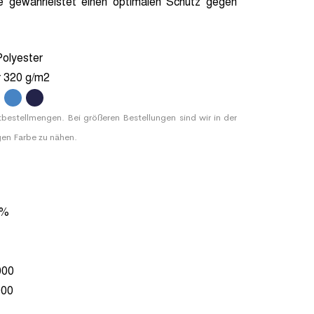
ke gewährleistet einen optimalen Schutz gegen
olyester
r 320 g/m2
.
.
tbestellmengen. Bei größeren Bestellungen sind wir in der
gen Farbe zu nähen.
 %
000
000