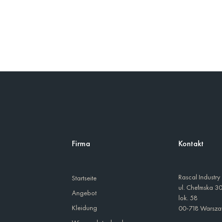
Firma
Kontakt
Rascal Industry
Startseite
ul. Chełmska 3
Angebot
lok. 58
Kleidung
00-718 Warsz