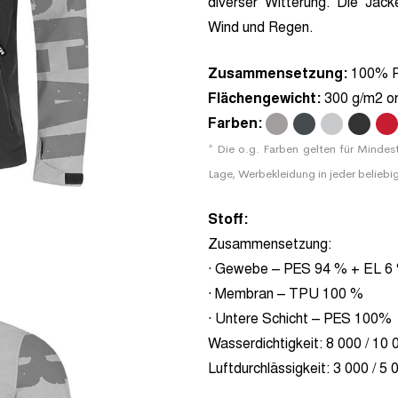
diverser Witterung. Die Jac
Wind und Regen.
Zusammensetzung:
100% P
Flächengewicht:
300 g/m2 o
Farben:
.
.
.
.
.
* Die o.g. Farben gelten für Mindes
Lage, Werbekleidung in jeder beliebi
Stoff:
Zusammensetzung:
· Gewebe – PES 94 % + EL 6
· Membran – TPU 100 %
· Untere Schicht – PES 100%
Wasserdichtigkeit:
8 000 / 10 
Luftdurchlässigkeit:
3 000 / 5 