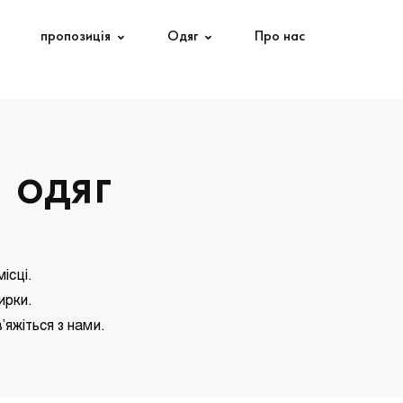
пропозиція
Одяг
Про нас
 одяг
ісці.
ирки.
’яжіться з нами.