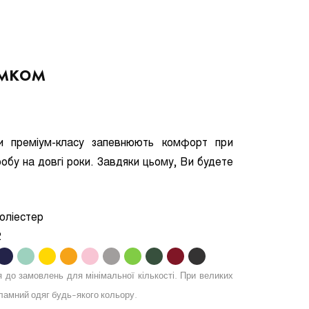
амком
ли преміум-класу запевнюють комфорт при
виробу на довгі роки. Завдяки цьому, Ви будете
оліестер
2
.
.
.
.
.
.
.
.
.
.
я до замовлень для мінімальної кількості. При великих
амний одяг будь-якого кольору.