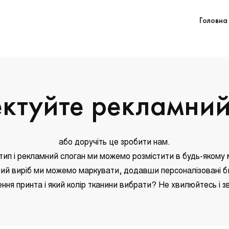
Головна
ктуйте рекламний
або доручіть це зробити нам.
тип і рекламний слоган ми можемо розмістити в будь-якому м
ий виріб ми можемо маркувати, додавши персоналізовані б
ння принта і який колір тканини вибрати? Не хвилюйтесь і зв