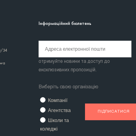
Інформаційний бюлетень
0/34
отримуйте новини та доступ до
awa
ексклюзивних пропозицій.
Виберіть свою організацію
Компанії
Агентства
Школи та
коледжі