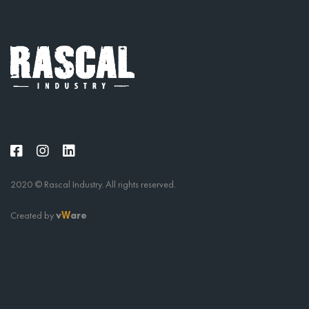
2020 © Rascal Industry. All rights reserved.
Created by
v
are
W