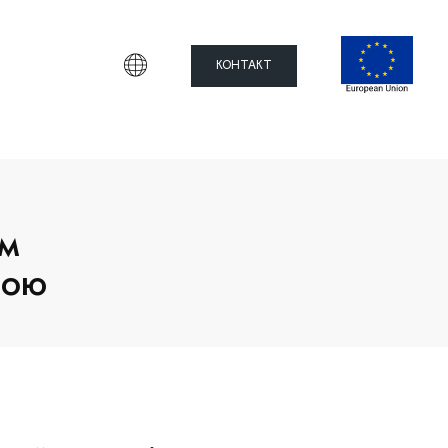
КОНТАКТ
ом
кою