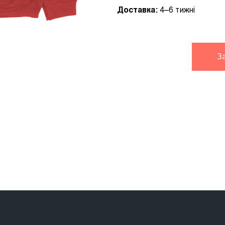
Доставка:
4–6 тижні
З