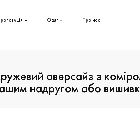
пропозиція
Одяг
Про нас
ружевий оверсайз з комір
вашим надругом або вишив