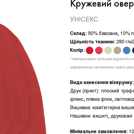
Кружевий овер
УНІСЕКС
Склад:
90% бавовна, 10% п
Щільність тканини:
280 г/м
Колір:
.
.
.
.
.
*перераховані кольори відносятьс
замовленнях ми можемо зшити рекл
Види нанесення візерунку:
Друк (принт):
плоский трафа
флекс, плівка флок, світлов
Вишивка:
комп’ютерна виши
Нашивки:
вишиті, друковані
Мінімальне замовлення:
10