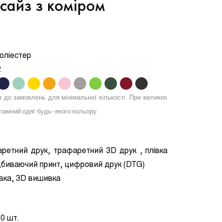
сайз з коміром
оліестер
2
.
.
.
.
.
.
.
.
.
.
я до замовлень для мінімальної кількості. При великих
амний одяг будь-якого кольору.
ретний друк, трафаретний 3D друк , плівка
ідбиваючий принт, цифровий друк (DTG)
вка, 3D вишивка
0 шт.