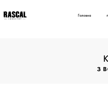
Головна
К
з 